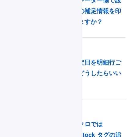
出荷指示書にオペレーター側で設
定した商品マスタの補足情報を印
字することはできますか？
入荷予定の入荷予定日を明細行ご
とに設定するにはどうしたらいい
ですか？
「受注確定時の​マクロでは
do_not_allocate_stock タグの​追