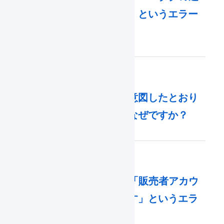
加は​できません。​」と​いう​エラー
が​表示されます。​
商品エイリアスが意図したとおり
適用されないのはなぜですか？
Qoo10との連携で「販売者アカウ
ント認証が必要です」というエラ
ーが表示されます。