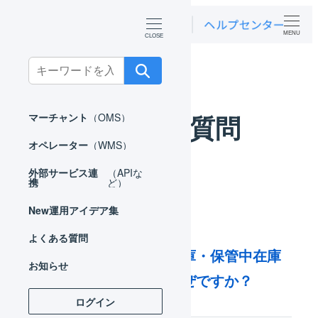
MENU
ホーム
よくある質問
Search
for:
よくある質問
マーチャント
（OMS）
オペレーター
（WMS）
外部サービス連
（APIな
携
ど）
New
運用アイデア集
よくある質問
入荷後にフリー在庫・保管中在庫
お知らせ
が増えないのはなぜですか？
ログイン