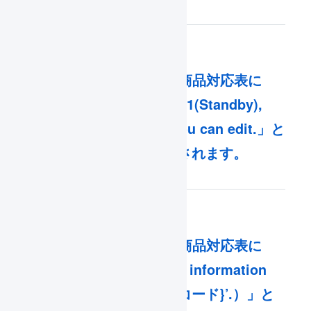
Qoo10との連携で商品対応表に
「[Trade Status] S1(Standby),
S2(Active) only you can edit.」と
いうエラーが表示されます。
Qoo10との連携で商品対応表に
「Fail to find Item information
with ‘{店舗の商品コード}’.）」と