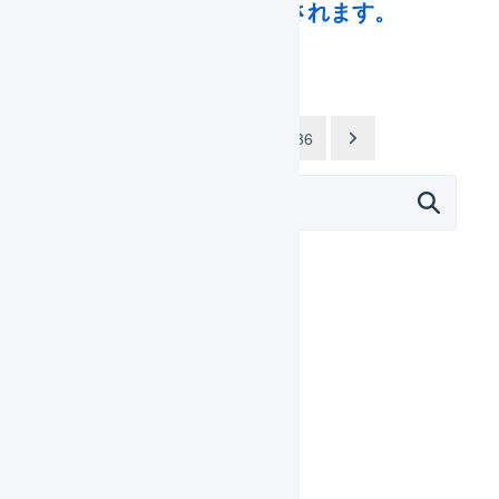
いうエラーが表示されます。
投
1
2
…
36
稿
ナ
ビ
ゲ
ー
シ
ョ