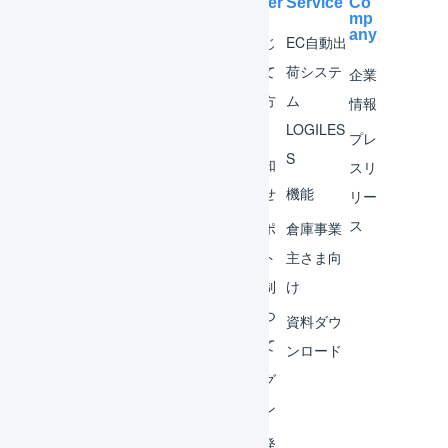
Help Center
Service
Co
mp
any
マー
はじ
EC自動出
チャ
めて
荷システ
企業
ント
の方
ム
情報
へ
LOGILES
オペ
プレ
S
レー
お知
スリ
ター
らせ
機能
リー
ス
外部
サポ
倉庫事業
サー
ート
主さま向
ビス
体制
け
連携
につ
資料ダウ
いて
運用
ンロード
アイ
ログ
デア
イン
集
開発