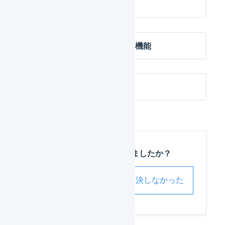
チャットサポート
AIチャットによる自動回答機能
電話サポート
この記事は役に立ちましたか？
解決した
解決しなかった