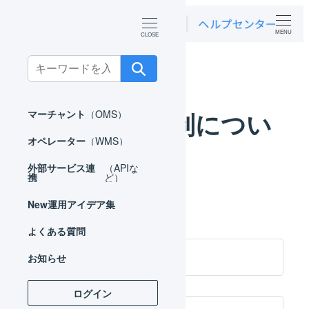
MENU
ホーム
サポート体制について
Search
for:
サポート体制につい
マーチャント
（OMS）
オペレーター
（WMS）
て
外部サービス連
（APIな
携
ど）
New
運用アイデア集
よくある質問
メール配信によるお知らせ
お知らせ
ログイン