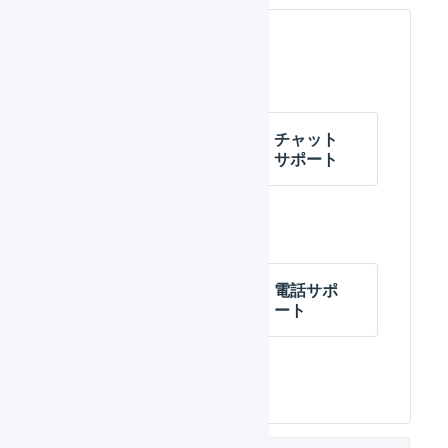
関連するページ
メール配
チャット
信による
サポート
お知らせ
AIチャッ
電話サポ
トによる
ート
自動回答
機能